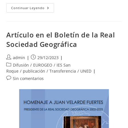
«Geography
Continuar Leyendo
Teachers
Educators»
(GTE)
Artículo en el Boletín de la Real
Sociedad Geográfica
Autor
Publicación
admin
29/12/2023
de
de
Categoría
Difusión
/
EUROGEO
/
IES San
la
la
de
Roque
/
publicación
/
Transferencia
/
UNED
entrada:
entrada:
la
Comentarios
Sin comentarios
entrada:
de
la
entrada: