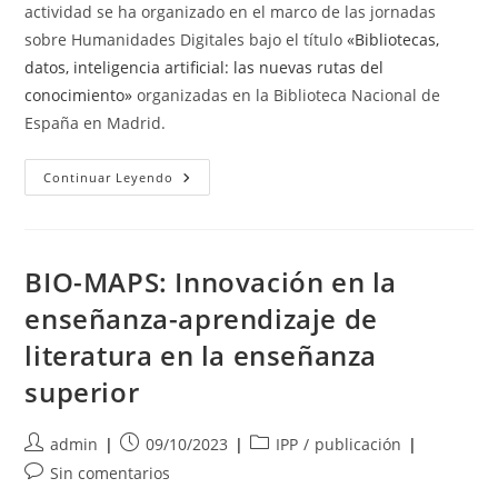
actividad se ha organizado en el marco de las jornadas
sobre Humanidades Digitales bajo el título
«Bibliotecas,
datos, inteligencia artificial: las nuevas rutas del
conocimiento»
organizadas en la Biblioteca Nacional de
España en Madrid.
BIOMAPS
Continuar Leyendo
EN
EL
DARIAH
DAY
BIO-MAPS: Innovación en la
enseñanza-aprendizaje de
literatura en la enseñanza
superior
Autor
Publicación
Categoría
admin
09/10/2023
IPP
/
publicación
de
de
de
Comentarios
Sin comentarios
la
la
la
de