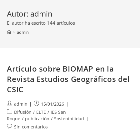
Autor:
admin
El autor ha escrito 144 artículos
>
admin
Artículo sobre BIOMAP en la
Revista Estudios Geográficos del
CSIC
Autor
Publicación
admin
15/01/2026
de
de
Categoría
Difusión
/
ELTE
/
IES San
la
la
de
Roque
/
publicación
/
Sostenibilidad
entrada:
entrada:
la
Comentarios
Sin comentarios
entrada:
de
la