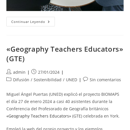
Biomaps
Continuar Leyendo
En
La
Universidad
De
St
Mary
«Geography Teachers Educators»
En
Londres
(GTE)
Autor
Publicación
admin
27/01/2024
de
de
Categoría
Comentarios
Difusión
/
Sostenibilidad
/
UNED
Sin comentarios
la
la
de
de
entrada:
entrada:
la
la
Miguel Ángel Puertas (UNED) explicó el proyecto BIOMAPS
entrada:
entrada:
el día 27 de enero 2024 a casi 40 asistentes durante la
Conferencia del Profesorado de Geografía británicos
«Geography Teachers Educators»
(GTE) celebrada en York.
Empleó la web del propio proyecto y los ejemplos