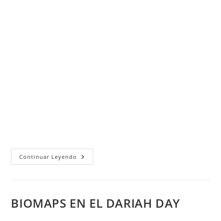
Participación
Continuar Leyendo
En
Curso
En
CEFIRE
Alicante
BIOMAPS EN EL DARIAH DAY