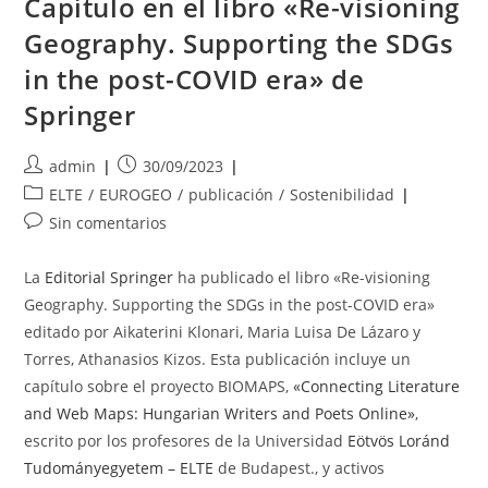
Capítulo en el libro «Re-visioning
2023
Geography. Supporting the SDGs
in the post-COVID era» de
Springer
Autor
Publicación
admin
30/09/2023
de
de
Categoría
ELTE
/
EUROGEO
/
publicación
/
Sostenibilidad
la
la
de
Comentarios
Sin comentarios
entrada:
entrada:
la
de
entrada:
la
La
Editorial Springer
ha publicado el libro «Re-visioning
entrada:
Geography. Supporting the SDGs in the post-COVID era»
editado por Aikaterini Klonari, Maria Luisa De Lázaro y
Torres, Athanasios Kizos. Esta publicación incluye un
capítulo sobre el proyecto BIOMAPS,
«Connecting Literature
and Web Maps: Hungarian Writers and Poets Online»
,
escrito por los profesores de la Universidad
Eötvös Loránd
Tudományegyetem – ELTE
de Budapest., y activos