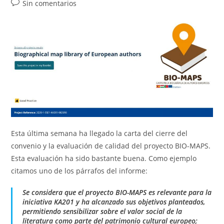
de
de
de
Comentarios
Sin comentarios
la
la
la
de
entrada:
entrada:
entrada:
la
entrada:
Esta última semana ha llegado la carta del cierre del
convenio y la evaluación de calidad del proyecto BIO-MAPS.
Esta evaluación ha sido bastante buena. Como ejemplo
citamos uno de los párrafos del informe:
Se considera que el proyecto BIO-MAPS es relevante para la
iniciativa KA201 y ha alcanzado sus objetivos planteados,
permitiendo sensibilizar sobre el valor social de la
literatura como parte del patrimonio cultural europeo;