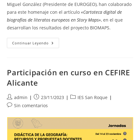
Miguel González (Presidente de EUROGEO), han colaborado
para este homenaje con el artículo
«Cartoteca digital de
biografías de literatos europeos en Story Maps»
, en el que
desarrollan los resultados del proyecto BIOMAPS.
Artículo
Continuar Leyendo
En
El
Boletín
De
La
Real
Participación en curso en CEFIRE
Sociedad
Geográfica
Alicante
Autor
Publicación
Categoría
admin
23/11/2023
IES San Roque
de
de
de
Comentarios
Sin comentarios
la
la
la
de
entrada:
entrada:
entrada:
la
entrada: