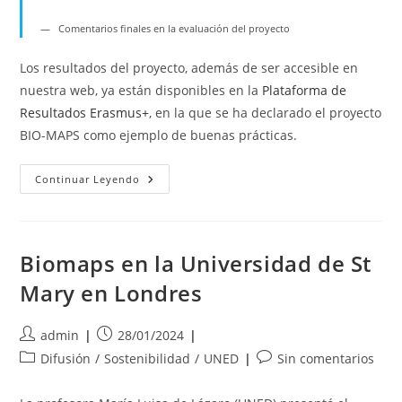
Comentarios finales en la evaluación del proyecto
Los resultados del proyecto, además de ser accesible en
nuestra web, ya están disponibles en la
Plataforma de
Resultados Erasmus+
, en la que se ha declarado el proyecto
BIO-MAPS como ejemplo de buenas prácticas.
BIO-
Continuar Leyendo
MAPS,
Ejemplo
De
«Buenas
Prácticas»
Biomaps en la Universidad de St
Mary en Londres
Autor
Publicación
admin
28/01/2024
de
de
Categoría
Comentarios
Difusión
/
Sostenibilidad
/
UNED
Sin comentarios
la
la
de
de
entrada:
entrada:
la
la