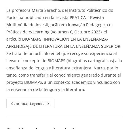
La profesora Marta Saracho, del Instituto Politécnico do
Porto, ha publicado en la revista
PRATICA – Revista
Multimédia de Investigação em Inovação Pedagógica e
Práticas de e-Learning (Volumen 6, Octubre 2023)
, el
artículo
BIO-MAPS: INNOVACIÓN EN LA ENSEÑANZA-
APRENDIZAJE DE LITERATURA EN LA ENSEÑANZA SUPERIOR
.
Se trata de un artículo en el que recoge su experiencia al
llevar el concepto de BIOMAPS (biografías cartográficas) a la
enseñanza de lengua y literatura extranjera. Narra, por lo
tanto, como transferir el conocimiento generado durante el
proyecto BIOMAPS, a un contexto académico vinculado con
la enseñanza de la lengua y la literatura.
BIO-
Continuar Leyendo
MAPS:
Innovación
En
La
Enseñanza-
Aprendizaje