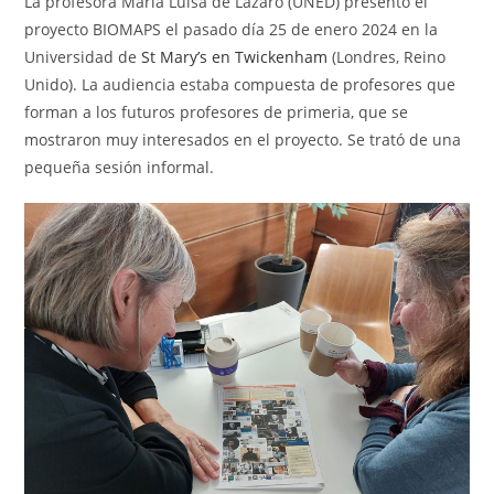
La profesora María Luisa de Lázaro (UNED) presentó el
entrada:
entrada:
proyecto BIOMAPS el pasado día 25 de enero 2024 en la
Universidad de
St Mary’s en Twickenham
(Londres, Reino
Unido). La audiencia estaba compuesta de profesores que
forman a los futuros profesores de primeria, que se
mostraron muy interesados en el proyecto. Se trató de una
pequeña sesión informal.