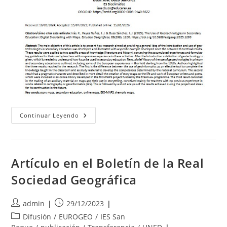
Artículo
Continuar Leyendo
Sobre
BIOMAP
En
La
Revista
Estudios
Artículo en el Boletín de la Real
Geográficos
Del
Sociedad Geográfica
CSIC
Autor
Publicación
admin
29/12/2023
de
de
Categoría
Difusión
/
EUROGEO
/
IES San
la
la
de