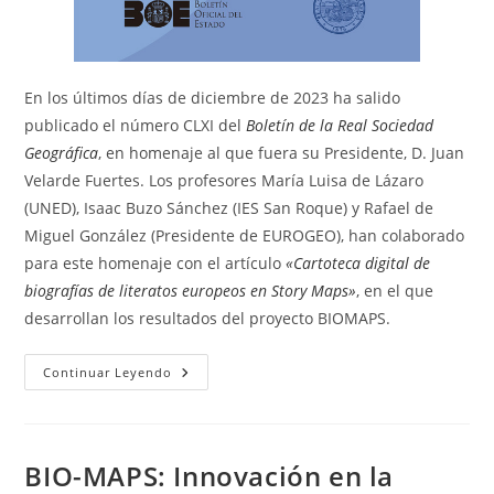
En los últimos días de diciembre de 2023 ha salido
publicado el número CLXI del
Boletín de la Real Sociedad
Geográfica
, en homenaje al que fuera su Presidente, D. Juan
Velarde Fuertes. Los profesores María Luisa de Lázaro
(UNED), Isaac Buzo Sánchez (IES San Roque) y Rafael de
Miguel González (Presidente de EUROGEO), han colaborado
para este homenaje con el artículo
«Cartoteca digital de
biografías de literatos europeos en Story Maps»
, en el que
desarrollan los resultados del proyecto BIOMAPS.
Artículo
Continuar Leyendo
En
El
Boletín
De
La
Real
BIO-MAPS: Innovación en la
Sociedad