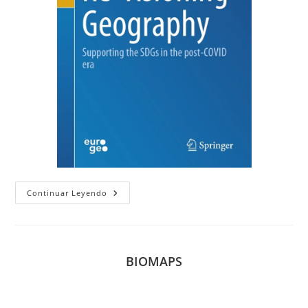
Capítulo
Continuar Leyendo
En
El
Libro
«Re-
Visioning
Geography.
BIOMAPS
Supporting
The
SDGs
In
The