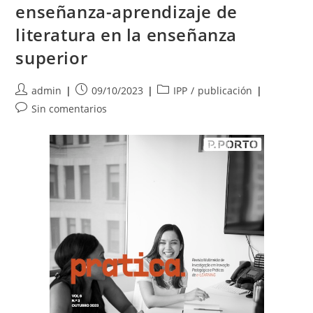
Geográfica
enseñanza-aprendizaje de
literatura en la enseñanza
superior
Autor
Publicación
Categoría
admin
09/10/2023
IPP
/
publicación
de
de
de
Comentarios
Sin comentarios
la
la
la
de
entrada:
entrada:
entrada:
la
entrada: