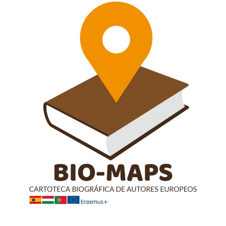
Post-
COVID
Era»
De
Springer