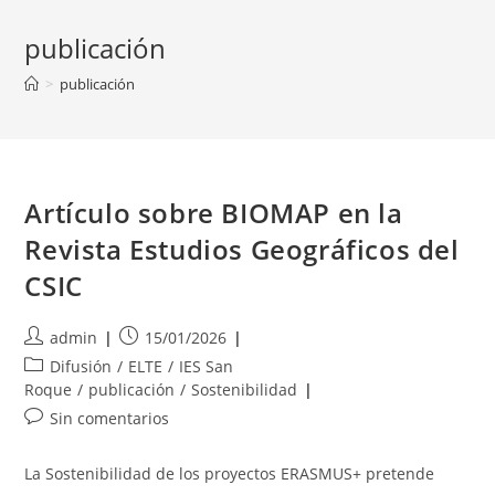
publicación
>
publicación
Artículo sobre BIOMAP en la
Revista Estudios Geográficos del
CSIC
Autor
Publicación
admin
15/01/2026
de
de
Categoría
Difusión
/
ELTE
/
IES San
la
la
de
Roque
/
publicación
/
Sostenibilidad
entrada:
entrada:
la
Comentarios
Sin comentarios
entrada:
de
la
La Sostenibilidad de los proyectos ERASMUS+ pretende
entrada: