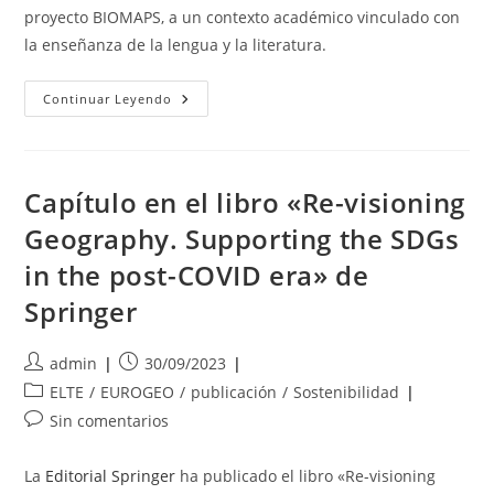
proyecto BIOMAPS, a un contexto académico vinculado con
la enseñanza de la lengua y la literatura.
BIO-
Continuar Leyendo
MAPS:
Innovación
En
La
Enseñanza-
Aprendizaje
Capítulo en el libro «Re-visioning
De
Literatura
Geography. Supporting the SDGs
En
La
in the post-COVID era» de
Enseñanza
Superior
Springer
Autor
Publicación
admin
30/09/2023
de
de
Categoría
ELTE
/
EUROGEO
/
publicación
/
Sostenibilidad
la
la
de
Comentarios
Sin comentarios
entrada:
entrada:
la
de
entrada:
la
La
Editorial Springer
ha publicado el libro «Re-visioning
entrada: