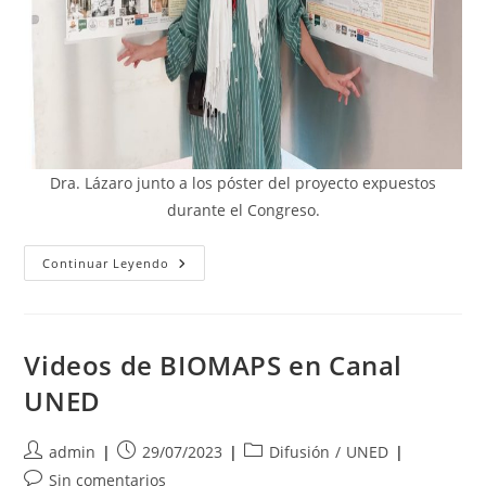
Dra. Lázaro junto a los póster del proyecto expuestos
durante el Congreso.
XXVIII
Continuar Leyendo
Congreso
AGE
Videos de BIOMAPS en Canal
UNED
Autor
Publicación
Categoría
admin
29/07/2023
Difusión
/
UNED
de
de
de
Comentarios
Sin comentarios