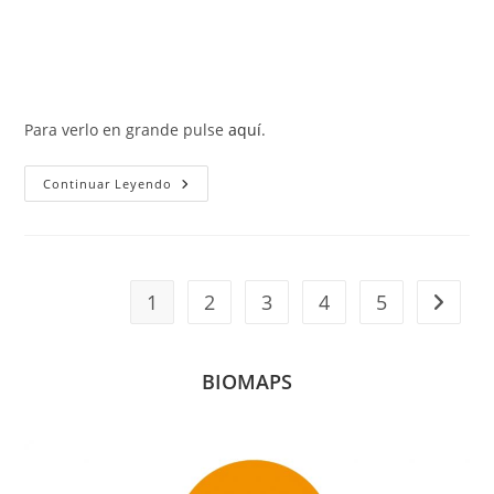
Para verlo en grande pulse
aquí
.
Presentación
Continuar Leyendo
De
La
Cartoteca
Biográfica
(O3)
1
2
3
4
5
Ir a la 
BIOMAPS