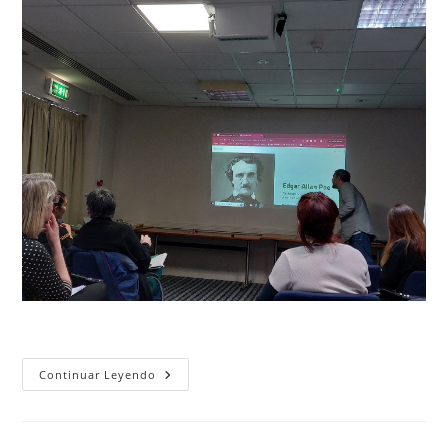
«Geography
Continuar Leyendo
Teachers
Educators»
(GTE)