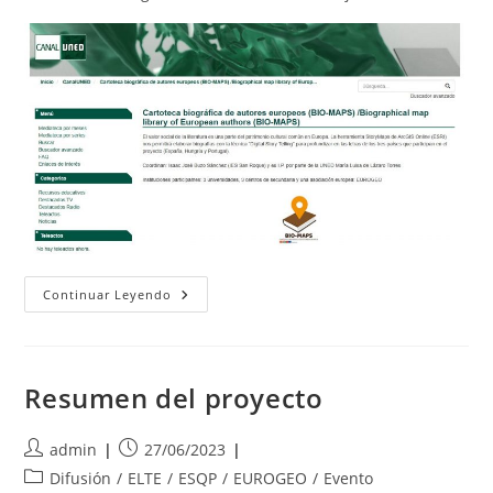
Videos
Continuar Leyendo
De
BIOMAPS
En
Canal
UNED
Resumen del proyecto
Autor
Publicación
admin
27/06/2023
de
de
Categoría
Difusión
/
ELTE
/
ESQP
/
EUROGEO
/
Evento