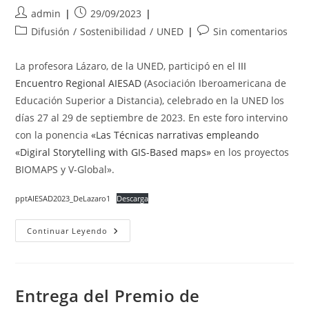
Autor
Publicación
admin
29/09/2023
de
de
Categoría
Comentarios
Difusión
/
Sostenibilidad
/
UNED
Sin comentarios
la
la
de
de
entrada:
entrada:
la
la
La profesora Lázaro, de la UNED, participó en el
III
entrada:
entrada:
Encuentro Regional AIESAD
(Asociación Iberoamericana de
Educación Superior a Distancia), celebrado en la UNED los
días 27 al 29 de septiembre de 2023. En este foro intervino
con la ponencia
«Las Técnicas narrativas empleando
«Digiral Storytelling with GIS-Based maps»
en los proyectos
BIOMAPS y V-Global».
pptAIESAD2023_DeLazaro1
Descarga
III
Continuar Leyendo
Encuentro
Regional
AIESAD
Entrega del Premio de