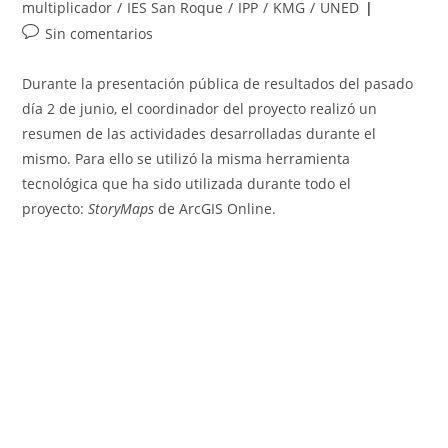
la
la
de
multiplicador
/
IES San Roque
/
IPP
/
KMG
/
UNED
entrada:
entrada:
la
Comentarios
Sin comentarios
entrada:
de
la
Durante la presentación pública de resultados del pasado
entrada:
día 2 de junio, el coordinador del proyecto realizó un
resumen de las actividades desarrolladas durante el
mismo. Para ello se utilizó la misma herramienta
tecnológica que ha sido utilizada durante todo el
proyecto:
StoryMaps
de ArcGIS Online.