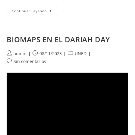
Artículo
Continuar Leyendo
En
El
Boletín
De
La
Real
BIOMAPS EN EL DARIAH DAY
Sociedad
Geográfica
Autor
Publicación
Categoría
admin
08/11/2023
UNED
de
de
de
Comentarios
Sin comentarios
la
la
la
de
entrada:
entrada:
entrada:
la
entrada: