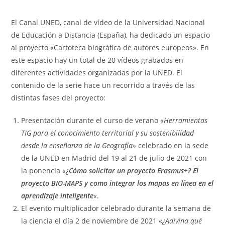
la
la
la
de
entrada:
entrada:
entrada:
la
El Canal UNED, canal de vídeo de la Universidad Nacional
entrada:
de Educación a Distancia (España), ha dedicado un espacio
al proyecto «Cartoteca biográfica de autores europeos». En
este espacio hay un total de 20 vídeos grabados en
diferentes actividades organizadas por la UNED. El
contenido de la serie hace un recorrido a través de las
distintas fases del proyecto:
Presentación durante el curso de verano
«Herramientas
TIG para el conocimiento territorial y su sostenibilidad
desde la enseñanza de la Geografía»
celebrado en la sede
de la UNED en Madrid del 19 al 21 de julio de 2021 con
la ponencia
«
¿Cómo solicitar un proyecto Erasmus+? El
proyecto BIO-MAPS y como integrar los mapas en línea en el
aprendizaje inteligente
«
.
El evento multiplicador celebrado durante la semana de
la ciencia el día 2 de noviembre de 2021 «
¿Adivina qué