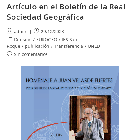
Artículo en el Boletín de la Real
Sociedad Geográfica
Autor
Publicación
admin
29/12/2023
de
de
Categoría
Difusión
/
EUROGEO
/
IES San
la
la
de
Roque
/
publicación
/
Transferencia
/
UNED
entrada:
entrada:
la
Comentarios
Sin comentarios
entrada:
de
la
entrada: