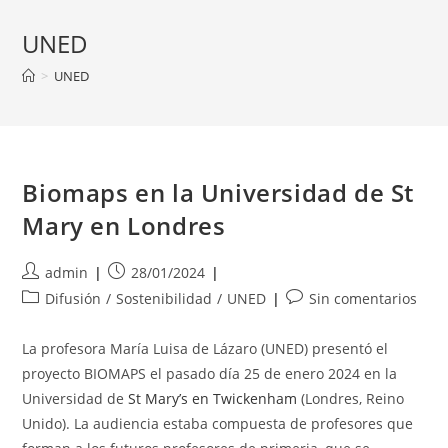
UNED
>
UNED
Biomaps en la Universidad de St
Mary en Londres
Autor
Publicación
admin
28/01/2024
de
de
Categoría
Comentarios
Difusión
/
Sostenibilidad
/
UNED
Sin comentarios
la
la
de
de
entrada:
entrada:
la
la
La profesora María Luisa de Lázaro (UNED) presentó el
entrada:
entrada:
proyecto BIOMAPS el pasado día 25 de enero 2024 en la
Universidad de
St Mary’s en Twickenham
(Londres, Reino
Unido). La audiencia estaba compuesta de profesores que