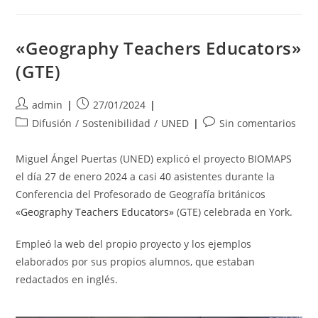
La
Universidad
De
St
Mary
«Geography Teachers Educators»
En
Londres
(GTE)
Autor
Publicación
admin
27/01/2024
de
de
Categoría
Comentarios
Difusión
/
Sostenibilidad
/
UNED
Sin comentarios
la
la
de
de
entrada:
entrada:
la
la
Miguel Ángel Puertas (UNED) explicó el proyecto BIOMAPS
entrada:
entrada:
el día 27 de enero 2024 a casi 40 asistentes durante la
Conferencia del Profesorado de Geografía británicos
«Geography Teachers Educators»
(GTE) celebrada en York.
Empleó la web del propio proyecto y los ejemplos
elaborados por sus propios alumnos, que estaban
redactados en inglés.