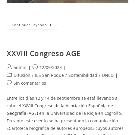
Entrega
Continuar Leyendo
Del
Premio
De
Innovación
Educativa
De
XXVIII Congreso AGE
La
Asociación
Española
Autor
Publicación
De
admin
12/09/2023
Geografía
de
de
Categoría
Difusión
/
IES San Roque
/
Sostenibilidad
/
UNED
(AGE)
la
la
de
Comentarios
Sin comentarios
entrada:
entrada:
la
de
entrada:
la
Entre los días 12 y 14 de septiembre se está llevando a
entrada:
cabo el
XXVIII Congreso de la Asociación Española de
Geografía (AGE)
en la Universidad de la Rioja en Logroño.
Durante este evento se ha presentado la comunicación
«Cartoteca biográfica de autores europeos» cuyos autores