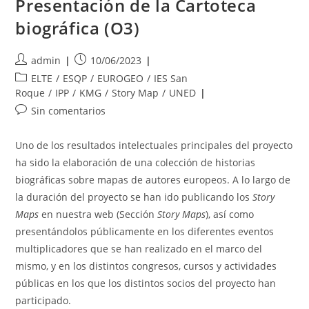
Presentación de la Cartoteca
biográfica (O3)
Autor
Publicación
admin
10/06/2023
de
de
Categoría
ELTE
/
ESQP
/
EUROGEO
/
IES San
la
la
de
Roque
/
IPP
/
KMG
/
Story Map
/
UNED
entrada:
entrada:
la
Comentarios
Sin comentarios
entrada:
de
la
Uno de los resultados intelectuales principales del proyecto
entrada:
ha sido la elaboración de una colección de historias
biográficas sobre mapas de autores europeos. A lo largo de
la duración del proyecto se han ido publicando los
Story
Maps
en nuestra web (Sección
Story Maps
), así como
presentándolos públicamente en los diferentes eventos
multiplicadores que se han realizado en el marco del
mismo, y en los distintos congresos, cursos y actividades
públicas en los que los distintos socios del proyecto han
participado.