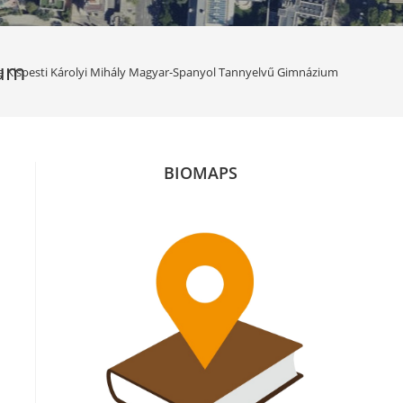
ium
e Kispesti Károlyi Mihály Magyar-Spanyol Tannyelvű Gimnázium
BIOMAPS