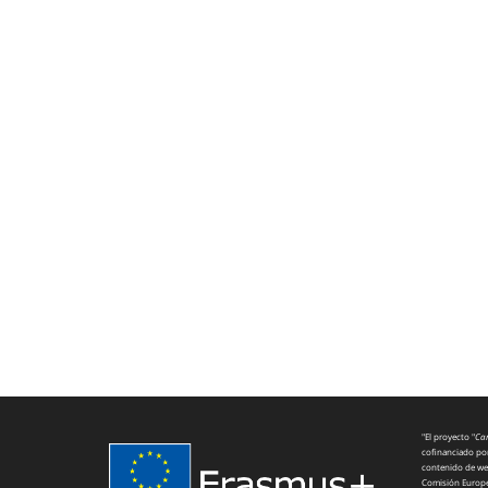
"El proyecto "
Car
cofinanciado por
contenido de web
Comisión Europea,