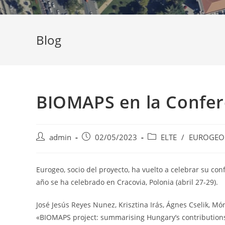
Blog
BIOMAPS en la Confe
Autor
Publicación
Categoría
admin
02/05/2023
ELTE
/
EUROGEO
de
de
de
la
la
la
entrada:
entrada:
entrada:
Eurogeo, socio del proyecto, ha vuelto a celebrar su con
año se ha celebrado en Cracovia, Polonia (abril 27-29).
José Jesús Reyes Nunez, Krisztina Irás, Ágnes Cselik, Mó
«BIOMAPS project: summarising Hungary’s contributions 