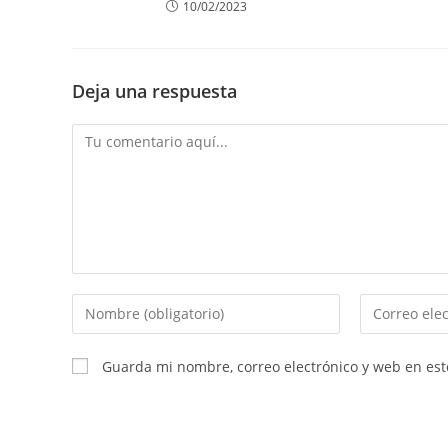
10/02/2023
Deja una respuesta
Comentario
Introduce
Introduce
tu
tu
nombre
dirección
Guarda mi nombre, correo electrónico y web en es
o
de
nombre
correo
de
electrónico