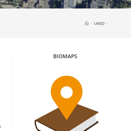
>
UNED
>
BIOMAPS
ó