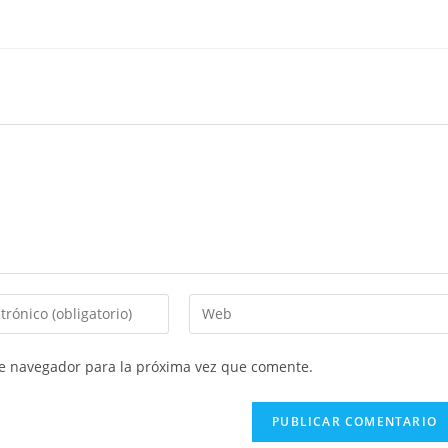
Introduce
la
URL
te navegador para la próxima vez que comente.
de
tu
web