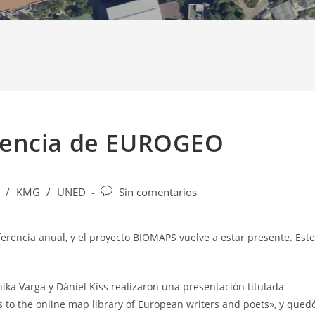
rencia de EUROGEO
Comentarios
/
KMG
/
UNED
Sin comentarios
de
la
entrada:
ferencia anual, y el proyecto BIOMAPS vuelve a estar presente. Este
nika Varga y Dániel Kiss realizaron una presentación titulada
to the online map library of European writers and poets», y qued