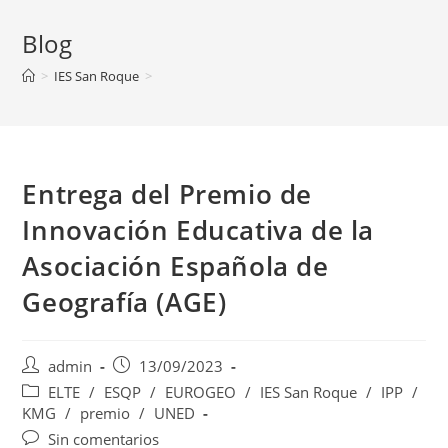
Blog
>
IES San Roque
>
Entrega del Premio de
Innovación Educativa de la
Asociación Española de
Geografía (AGE)
Autor
Publicación
admin
13/09/2023
de
de
Categoría
ELTE
/
ESQP
/
EUROGEO
/
IES San Roque
/
IPP
/
la
la
de
KMG
/
premio
/
UNED
entrada:
entrada:
la
Comentarios
Sin comentarios