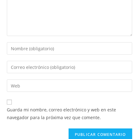
Introduce
tu
nombre
Introduce
o
tu
nombre
dirección
Introduce
de
de
la
usuario
correo
URL
para
electrónico
de
comentar
Guarda mi nombre, correo electrónico y web en este
para
tu
navegador para la próxima vez que comente.
comentar
web
(opcional)