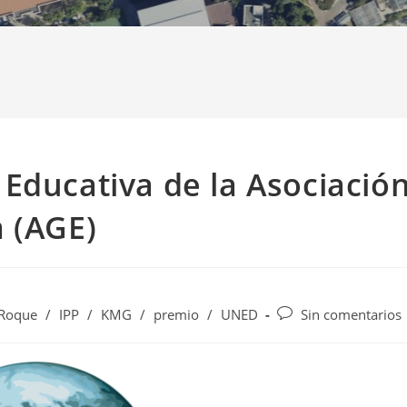
Educativa de la Asociació
 (AGE)
Comentarios
 Roque
/
IPP
/
KMG
/
premio
/
UNED
Sin comentarios
de
la
entrada: