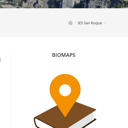
>
IES San Roque
>
n
BIOMAPS