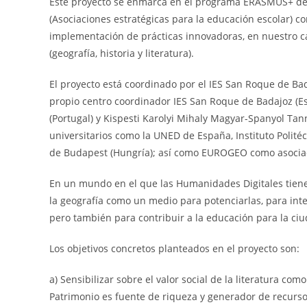
Este proyecto se enmarca en el programa ERASMUS+ de 
(Asociaciones estratégicas para la educación escolar) con
implementación de prácticas innovadoras, en nuestro caso
(geografía, historia y literatura).
El proyecto está coordinado por el IES San Roque de Ba
propio centro coordinador IES San Roque de Badajoz (Es
(Portugal) y Kispesti Karolyi Mihaly Magyar-Spanyol T
universitarios como la UNED de España, Instituto Polité
de Budapest (Hungría); así como EUROGEO como asociac
En un mundo en el que las Humanidades Digitales tiene
la geografía como un medio para potenciarlas, para inte
pero también para contribuir a la educación para la ci
Los objetivos concretos planteados en el proyecto son:
a) Sensibilizar sobre el valor social de la literatura co
Patrimonio es fuente de riqueza y generador de recurso