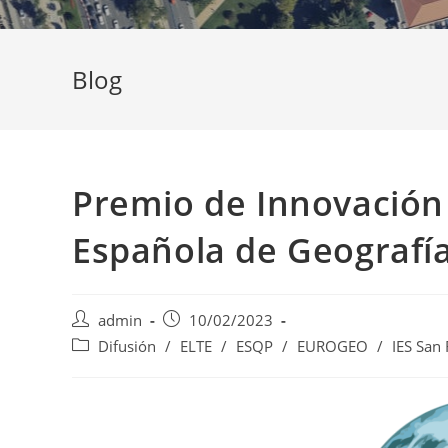
Blog
Premio de Innovación 
Española de Geografía
Autor
Publicación
admin
10/02/2023
de
de
Categoría
Difusión
/
ELTE
/
ESQP
/
EUROGEO
/
IES San
la
la
de
entrada:
entrada:
la
entrada: