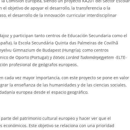
la Comisión Europea, siendo un proyecto KA201 del Sector Escolar
 el objetivo de apoyar el desarrollo, la transferencia o la
, el desarrollo de la innovación curricular interdisciplinar
dajoz y participan tanto centros de Educación Secundaria como el
paña), la Escola Secundária Quinta das Palmeiras de Covilhã
annyelvu Gimnazium de Budapest (Hungría); como centros
cnico de Oporto (Portugal) y
Eötvös Loránd Tudományegyetem
-ELTE-
ión profesional de geógrafos europeos.
n cada vez mayor importancia, con este proyecto se pone en valor
grar la enseñanza de las humanidades y de las ciencias sociales,
udadanía europea desde el espacio geográfico.
mo parte del patrimonio cultural europeo y hacer ver que el
s económicos. Este objetivo se relaciona con una prioridad