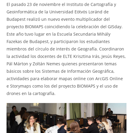
entrada:
entrada:
la
la
El pasado 23 de noviembre el Instituto de Cartografía y
entrada:
entrada:
Geoinformática de la Universidad Eötvös Loránd de
Budapest realizó un nuevo evento multiplicador del
proyecto BIOMAPS coincidiendo la celebración del GISday.
Este año tuvo lugar en la Escuela Secundaria Mihály
Fazekas de Budapest, y participaron los estudiantes
miembros del círculo de interés de Geografía. Coordinaron
la actividad los docentes de ELTE Krisztina Irás, Jesús Reyes,
Pál Márton y Zoltán Nemes quienes presentaron temas
básicos sobre los Sistemas de Información Geográfica,
actividades para elaborar mapas online con ArcGIS Online
e Storymaps como los del proyecto BIOMAPS y el uso de
drones en la cartografía.