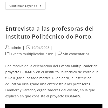
Evento
Continuar Leyendo
Multiplicador
En
Madrid
Entrevista a las profesoras del
Instituto Politécnico do Porto.
Autor
Publicación
admin
19/04/2023
de
de
Categoría
Comentarios
Evento multiplicador
/
IPP
Sin comentarios
la
la
de
de
entrada:
entrada:
la
la
Con motivo de la celebración del
Evento Multiplicador del
entrada:
entrada:
proyecto BIOMAPS
en el Instituto Politécnico de Porto que
tuvo lugar el pasado martes 18 de abril, la institución
educativa lusa grabó una entrevista a las profesores
Lambert y Saracho, organizadoras del evento, en la que
explican en qué consiste el proyecto BIOMAPS.