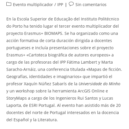
de
de
Categoría
Comentarios
Evento multiplicador
/
IPP
Sin comentarios
la
la
de
de
entrada:
entrada:
la
la
En la Escola Superior de Educação del Instituto Politécnico
entrada:
entrada:
do Porto ha tenido lugar el tercer evento multiplicador del
proyecto Erasmus+ BIOMAPS. Se ha organizado como una
acción formativa de corta duración dirigida a docentes
portugueses e incluía presentaciones sobre el proyecto
Erasmus+ «Cartoteca biográfica de autores europeos» a
cargo de las profesoras del IPP Fátima Lambert y Marta
Saracho-Arnáiz, una conferencia titulada «Mapas de ficción.
Geografías, identidades e imaginarios» que impartió el
profesor Xaquín Núñez Sabarís de la
Universidade do Minho
y un workshop sobre la herramienta ArcGIS Online e
StoryMaps a cargo de los Ingenieros Rui Santos y Lucas
Laporta, de ESRI Portugal. Al evento han asistido más de 20
docentes del norte de Portugal interesados en la docencia
del Español y la Literatura.