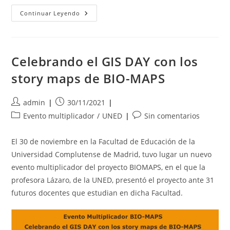
Nuevo
Continuar Leyendo
Evento
Multiplicador
En
Budapest
Celebrando el GIS DAY con los
story maps de BIO-MAPS
Autor
Publicación
admin
30/11/2021
de
de
Categoría
Comentarios
Evento multiplicador
/
UNED
Sin comentarios
la
la
de
de
entrada:
entrada:
la
la
El 30 de noviembre en la Facultad de Educación de la
entrada:
entrada:
Universidad Complutense de Madrid, tuvo lugar un nuevo
evento multiplicador del proyecto BIOMAPS, en el que la
profesora Lázaro, de la UNED, presentó el proyecto ante 31
futuros docentes que estudian en dicha Facultad.