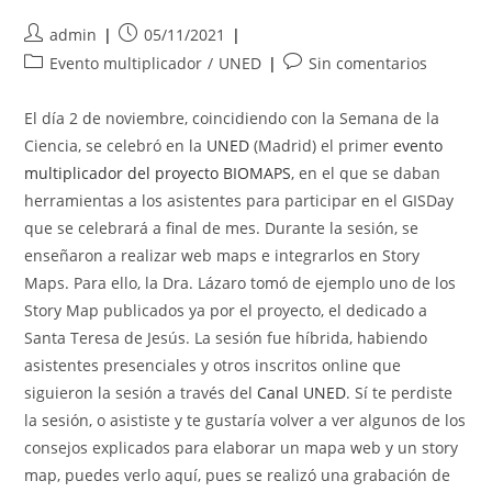
Autor
Publicación
admin
05/11/2021
de
de
Categoría
Comentarios
Evento multiplicador
/
UNED
Sin comentarios
la
la
de
de
entrada:
entrada:
la
la
El día 2 de noviembre, coincidiendo con la Semana de la
entrada:
entrada:
Ciencia, se celebró en la
UNED
(Madrid) el primer
evento
multiplicador del proyecto BIOMAPS
, en el que se daban
herramientas a los asistentes para participar en el GISDay
que se celebrará a final de mes. Durante la sesión, se
enseñaron a realizar web maps e integrarlos en Story
Maps. Para ello, la Dra. Lázaro tomó de ejemplo uno de los
Story Map publicados ya por el proyecto, el dedicado a
Santa Teresa de Jesús. La sesión fue híbrida, habiendo
asistentes presenciales y otros inscritos online que
siguieron la sesión a través del
Canal UNED
. Sí te perdiste
la sesión, o asististe y te gustaría volver a ver algunos de los
consejos explicados para elaborar un mapa web y un story
map, puedes verlo aquí, pues se realizó una grabación de