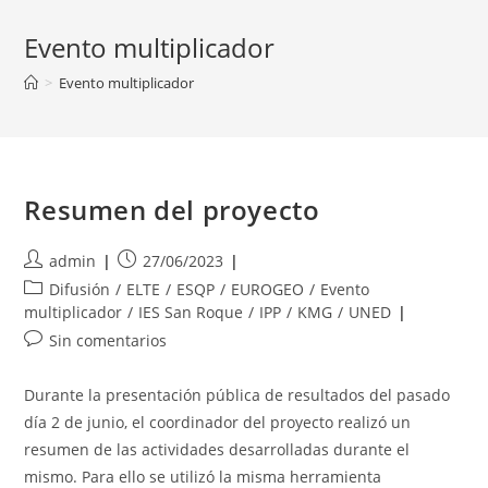
Evento multiplicador
>
Evento multiplicador
Resumen del proyecto
Autor
Publicación
admin
27/06/2023
de
de
Categoría
Difusión
/
ELTE
/
ESQP
/
EUROGEO
/
Evento
la
la
de
multiplicador
/
IES San Roque
/
IPP
/
KMG
/
UNED
entrada:
entrada:
la
Comentarios
Sin comentarios
entrada:
de
la
Durante la presentación pública de resultados del pasado
entrada:
día 2 de junio, el coordinador del proyecto realizó un
resumen de las actividades desarrolladas durante el
mismo. Para ello se utilizó la misma herramienta