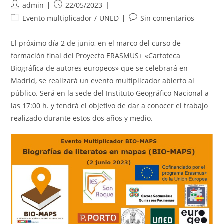
Autor
Publicación
admin
22/05/2023
de
de
Categoría
Comentarios
Evento multiplicador
/
UNED
Sin comentarios
la
la
de
de
entrada:
entrada:
la
la
El próximo día 2 de junio, en el marco del curso de
entrada:
entrada:
formación final del Proyecto ERASMUS+ «Cartoteca
Biográfica de autores europeos» que se celebrará en
Madrid, se realizará un evento multiplicador abierto al
público. Será en la sede del Instituto Geográfico Nacional a
las 17:00 h. y tendrá el objetivo de dar a conocer el trabajo
realizado durante estos dos años y medio.