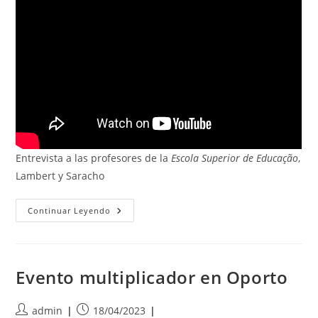
Entrevista a las profesores de la
Escola Superior de Educação
,
Lambert y Saracho
Entrevista
Continuar Leyendo
A
Las
Profesoras
Del
Instituto
Politécnico
Evento multiplicador en Oporto
Do
Porto.
Autor
Publicación
admin
18/04/2023