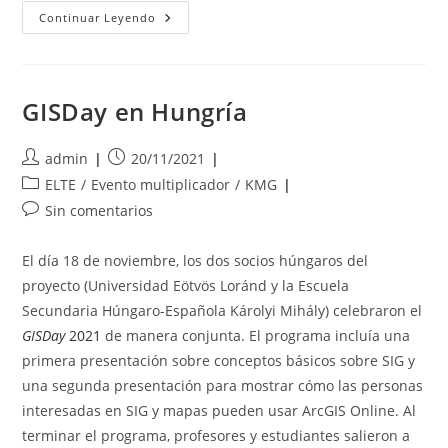
Celebrando
Continuar Leyendo
El
GIS
DAY
Con
Los
Story
GISDay en Hungría
Maps
De
BIO-
Autor
Publicación
MAPS
admin
20/11/2021
de
de
Categoría
ELTE
/
Evento multiplicador
/
KMG
la
la
de
Comentarios
Sin comentarios
entrada:
entrada:
la
de
entrada:
la
El día 18 de noviembre, los dos socios húngaros del
entrada:
proyecto (Universidad Eötvös Loránd y la Escuela
Secundaria Húngaro-Española Károlyi Mihály) celebraron el
GISDay
2021
de manera conjunta. El programa incluía una
primera presentación sobre conceptos básicos sobre SIG y
una segunda presentación para mostrar cómo las personas
interesadas en SIG y mapas pueden usar ArcGIS Online. Al
terminar el programa, profesores y estudiantes salieron a