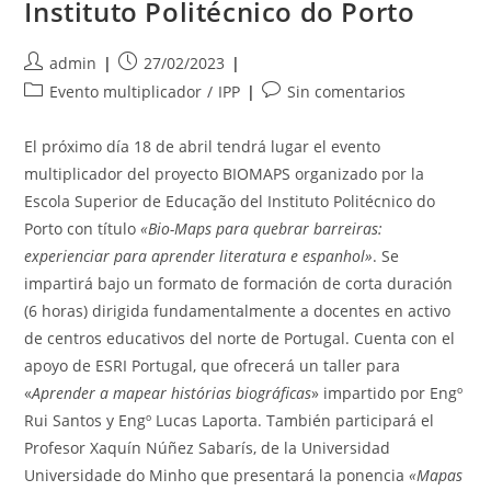
Instituto Politécnico do Porto
Autor
Publicación
admin
27/02/2023
de
de
Categoría
Comentarios
Evento multiplicador
/
IPP
Sin comentarios
la
la
de
de
entrada:
entrada:
la
la
El próximo día 18 de abril tendrá lugar el evento
entrada:
entrada:
multiplicador del proyecto BIOMAPS organizado por la
Escola Superior de Educação del Instituto Politécnico do
Porto con título
«Bio-Maps para quebrar barreiras:
experienciar para aprender literatura e espanhol»
. Se
impartirá bajo un formato de formación de corta duración
(6 horas) dirigida fundamentalmente a docentes en activo
de centros educativos del norte de Portugal. Cuenta con el
apoyo de ESRI Portugal, que ofrecerá un taller para
«
Aprender a mapear histórias biográficas
» impartido por Engº
Rui Santos y Engº Lucas Laporta. También participará el
Profesor Xaquín Núñez Sabarís, de la Universidad
Universidade do Minho que presentará la ponencia
«Mapas