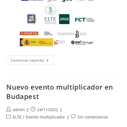
Evento
Continuar Leyendo
Multiplicador
En
El
Instituto
Politécnico
Do
Nuevo evento multiplicador en
Porto
Budapest
Autor
Publicación
admin
24/11/2022
de
de
Categoría
Comentarios
ELTE
/
Evento multiplicador
Sin comentarios
la
la
de
de