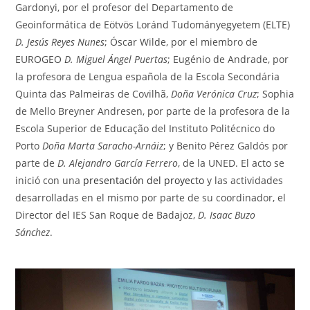
Gardonyi, por el profesor del Departamento de
Geoinformática de Eötvös Loránd Tudományegyetem (ELTE)
D. Jesús Reyes Nunes
; Óscar Wilde, por el miembro de
EUROGEO
D. Miguel Ángel Puertas
; Eugénio de Andrade, por
la profesora de Lengua española de la Escola Secondária
Quinta das Palmeiras de Covilhã,
Doña Verónica Cruz
; Sophia
de Mello Breyner Andresen, por parte de la profesora de la
Escola Superior de Educação del Instituto Politécnico do
Porto
Doña Marta Saracho-Arnáiz
; y Benito Pérez Galdós por
parte de
D. Alejandro García Ferrero
, de la UNED. El acto se
inició con una
presentación del proyecto
y las actividades
desarrolladas en el mismo por parte de su coordinador, el
Director del IES San Roque de Badajoz,
D. Isaac Buzo
Sánchez
.