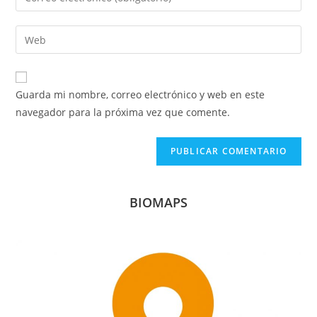
o
tu
nombre
dirección
Introduce
de
de
la
usuario
correo
URL
para
electrónico
de
comentar
Guarda mi nombre, correo electrónico y web en este
para
tu
navegador para la próxima vez que comente.
comentar
web
(opcional)
BIOMAPS