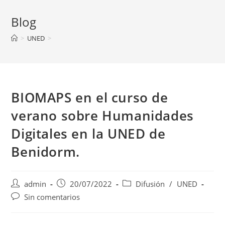
Blog
>
UNED
>
BIOMAPS en el curso de
verano sobre Humanidades
Digitales en la UNED de
Benidorm.
Autor
Publicación
Categoría
admin
20/07/2022
Difusión
/
UNED
de
de
de
Comentarios
Sin comentarios
la
la
la
de
entrada:
entrada:
entrada:
la