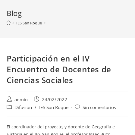
Blog
>
IES San Roque
>
Participación en el IV
Encuentro de Docentes de
Ciencias Sociales
Autor
Publicación
admin
24/02/2022
de
de
Categoría
Comentarios
Difusión
/
IES San Roque
Sin comentarios
la
la
de
de
entrada:
entrada:
la
la
entrada:
entrada:
El coordinador del proyecto, y docente de Geografía e
Historia en el IES San Roque, el profesor Isaac Buzo,