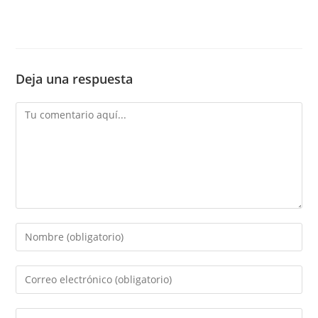
Deja una respuesta
Comentario
Introduce
tu
nombre
Introduce
o
tu
nombre
dirección
Introduce