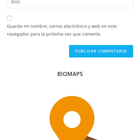
de
de
la
usuario
correo
URL
para
electrónico
de
comentar
Guarda mi nombre, correo electrónico y web en este
para
tu
navegador para la próxima vez que comente.
comentar
web
(opcional)
BIOMAPS