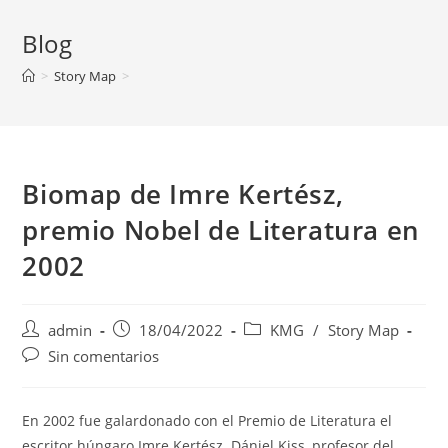
Blog
>
Story Map
>
Biomap de Imre Kertész,
premio Nobel de Literatura en
2002
Autor
Publicación
Categoría
admin
18/04/2022
KMG
/
Story Map
de
de
de
Comentarios
Sin comentarios
la
la
la
de
entrada:
entrada:
entrada:
la
entrada:
En 2002 fue galardonado con el Premio de Literatura el
escritor húngaro Imre Kertész. Dániel Kiss, profesor del