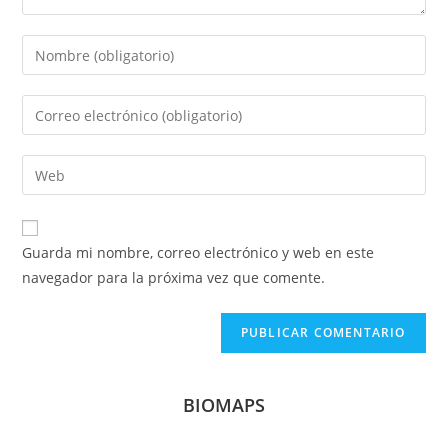
Introduce
tu
nombre
Introduce
o
tu
nombre
dirección
Introduce
de
de
la
usuario
correo
URL
para
electrónico
de
comentar
Guarda mi nombre, correo electrónico y web en este
para
tu
navegador para la próxima vez que comente.
comentar
web
(opcional)
BIOMAPS