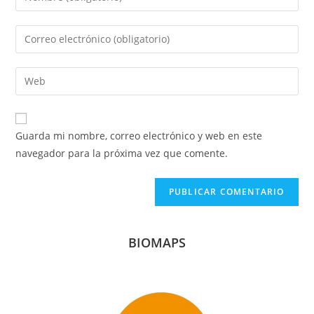
tu
nombre
Introduce
o
tu
nombre
dirección
Introduce
de
de
la
usuario
correo
URL
para
electrónico
de
comentar
Guarda mi nombre, correo electrónico y web en este
para
tu
navegador para la próxima vez que comente.
comentar
web
(opcional)
BIOMAPS