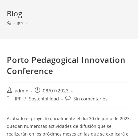
Blog
>
IPP
>
Porto Pedagogical Innovation
Conference
Autor
Publicación
admin
08/07/2023
de
de
Categoría
Comentarios
IPP
/
Sostenibilidad
Sin comentarios
la
la
de
de
entrada:
entrada:
la
la
entrada:
entrada:
Acabado el proyecto oficialmente el día 30 de junio de 2023,
quedan numerosas actividades de difusión que se
realizarán en los próximos meses en las que se explicará el