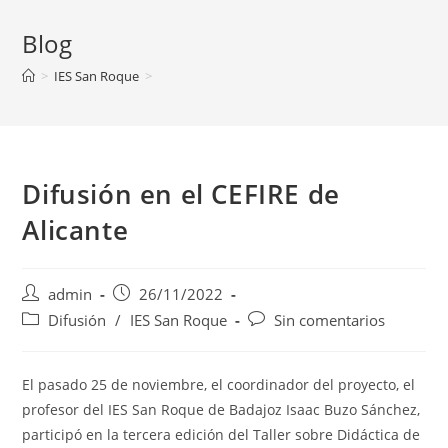
Blog
>
IES San Roque
>
Difusión en el CEFIRE de
Alicante
Autor
Publicación
admin
26/11/2022
de
de
Categoría
Comentarios
Difusión
/
IES San Roque
Sin comentarios
la
la
de
de
entrada:
entrada:
la
la
entrada:
entrada:
El pasado 25 de noviembre, el coordinador del proyecto, el
profesor del IES San Roque de Badajoz Isaac Buzo Sánchez,
participó en la tercera edición del Taller sobre Didáctica de