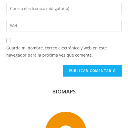
nombre
Introduce
o
tu
nombre
dirección
Introduce
de
de
la
usuario
correo
URL
para
electrónico
de
comentar
Guarda mi nombre, correo electrónico y web en este
para
tu
navegador para la próxima vez que comente.
comentar
web
(opcional)
BIOMAPS