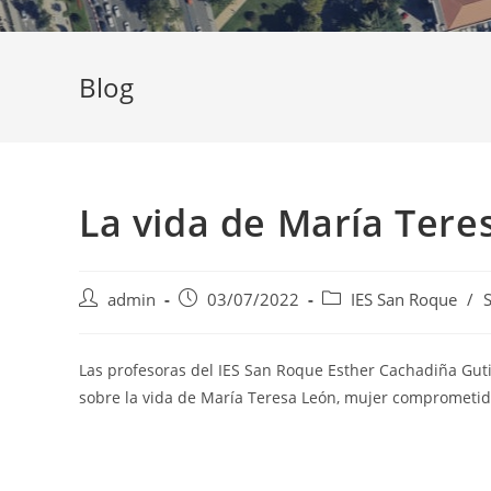
Blog
La vida de María Ter
Autor
Publicación
Categoría
admin
03/07/2022
IES San Roque
/
de
de
de
la
la
la
entrada:
entrada:
entrada:
Las profesoras del IES San Roque Esther Cachadiña Gut
sobre la vida de María Teresa León, mujer comprometida