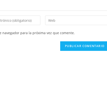
Introduce
la
URL
te navegador para la próxima vez que comente.
de
tu
web
(opcional)