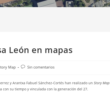
esa León en mapas
Comentarios
Story Map
Sin comentarios
de
la
entrada:
ierrez y Arantxa Fabuel Sánchez-Cortés han realizado un
Story Map
 con su tiempo y vinculada con la generación del 27.