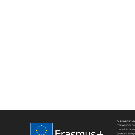
"El proyecto "
Car
cofinanciado por
contenido de web
Comisión Europea,