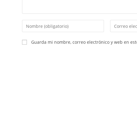
Introduce
Introduce
tu
tu
nombre
dirección
Guarda mi nombre, correo electrónico y web en es
o
de
nombre
correo
de
electrónico
usuario
para
para
comentar
comentar